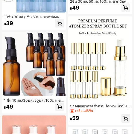
2ชิ้น 30มล. 50มล. 100มล. ขวดปั๊มครี
มเครื่องสำอางแบบไร้อากาศใส ขนาดพ
49
฿
กพา สำหรับครีม เจล โลชั่น, ขวดสเปรย์
อัปเกรด, ขวดสุญญากาศ, น้ำหอม, ขวด
10ชิ้น 30มล./1ชิ้น 60มล. ขวดฟองพลา
สเปรย์ของเหลวให้ความชุ่มชื้น
สติกโปร่งใสพร้อมสูบฟองที่กันการรั่วไห
39
฿
ล เหมาะสำหรับน้ำยาล้างจาน แชมพู โ
ลชั่น ตัวอย่างเครื่องสำอาง คุณภาพดีสำ
หรับห้องครัวและห้องน้ำ พกพาได้ สำหรั
บเก็บเครื่องสำอาง ดีไซน์แฟชั่น
1 ชิ้น 10มล./30มล./50มล./100มล. ขว
ดโลชั่นแก้วสีชา/ขวดปั๊ม 1.01ออนซ์/1.6
49
ขวดสุญญากาศสำหรับเดินทาง หัวปั๊มสี
฿
9ออนซ์/3.38ออนซ์ ขวดจ่ายโทนเนอร์/เ
ทอง ป้องกันการรั่วซึม ภาชนะบรรจุเครื่
เหลือแค่8ชิ้น
มคอัพรีมูฟเวอร์/โลชั่น, ขวดจ่ายน้ำหอ
องสำอางแบบเติมได้โปร่งใส ปั๊มกดชุบ
ม/น้ำมันหอมระเหย/สบู่, อุปกรณ์เสริมสำ
59
ทองหรูหรา ขวดโลชั่น รองพื้น เซรั่มแบ
฿
หรับเดินทางแชมพูแบบใช้ซ้ำได้
บพกพา เหมาะสำหรับใช้ประจำวันและ
การเดินทางธุรกิจ