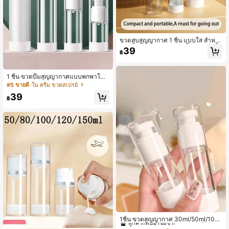
92K ผู้ติดตาม
4.87
ขวดสูบสูญญากาศ 1 ชิ้น แบบใส สำหรั
บครีมเครื่องสำอาง พร้อมปั๊มกด ขวดน้ำ
39
92K ผู้ติดตาม
4.87
฿
มูนสูญญากาศที่ใช้ซ้ำได้ ภาชนะเก็บสำ
หรับเครื่องสำอาง น้ำหอม เครื่องเทศ เห
มาะสำหรับใช้เก็บ น้ำเกลือ น้ำมัน เครื่อ
งสำอางเหลว เอมัลชั่น น้ำมันหอม แชม
1 ชิ้น ขวดปั๊มสุญญากาศแบบพกพาโปร่
92K ผู้ติดตาม
4.87
พู ครีมทาหน้า ครีมบำรุง หรือผลิตภัณฑ์
งใสสไตล์มินิมอล, ชุดขวดรีฟิล 15มล./3
#5 ขายดี
ใน ครีม ขวดสเปรย์
บำรุงผิวทำเอง แพ็กเกจของขวัญความง
0มล./50มล./100มล. ขวดรีฟิลสำหรับจ่
39
ามทำเอง เหมาะสำหรับเครื่องสำอาง แ
ายโลชั่น ขนาดพกพา
฿
ละผลิตภัณฑ์บำรุงผิว พกพาและใช้งานง่
าย เหมาะสำหรับการใช้ประจำวันหรือเ
ดินทาง เหมาะสำหรับใช้ในบ้าน เดินทา
ง หรือกลางแจ้ง ตกแต่งห้องนั่งเล่น ห้อง
นอน ห้องน้ำ บ้าน เครื่องเดินทาง งานแ
ต่งงาน งานปาร์ตี้ วันเกิด ของขวัญสำห
รับคุณพ่อ คุณแม่ เพื่อน ปีใหม่ เครื่องปร
ะดับ ของขวัญตลก
#7 ขายดี
ใน สัตว์เลี้ยง ขวดสเปรย์
ลูกค้ากลับมาซื้อซ้ำ!
1ชิ้น ขวดสูญญากาศ 30ml/50ml/100
ml สำหรับมิสต์โทนเนอร์และโลชั่น, อุปก
#7 ขายดี
#7 ขายดี
ใน สัตว์เลี้ยง ขวดสเปรย์
ใน สัตว์เลี้ยง ขวดสเปรย์