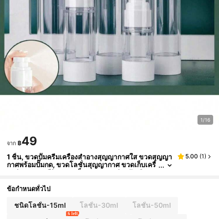
1/16
49
฿
จาก
1 ชิ้น, ขวดปั๊มครีมเครื่องสำอางสุญญากาศใส ขวดสุญญา
5.00
(
1
)
กาศพร้อมปั๊มกด, ขวดโลชั่นสุญญากาศ ขวดเก็บเครื่
องสำอางแบบรีฟิล ขวดเล็กแบบพกพาสำหรับเดินทา
ง, ขวดจ่ายเอสเซนส์, ขวดจ่ายเครื่องสำอางที่เหมาะสำหรั
บการเดินทาง เหมาะสำหรับรองพื้น, โลชั่น, น้ำมันหอมระ
ข้อกำหนดทั่วไป
เหย, แชมพู, รองพื้นสำหรับเก็บของเดินทาง, ครีม, มอยส์เ
จอร์ไรเซอร์ หรือผลิตภัณฑ์ดูแลผิว DIY, ใช้สำหรับบรรจุข
ชนิดโลชั่น-15ml
โลชั่น-30ml
โลชั่น-50ml
องขวัญความงามที่ทำเอง
6 left