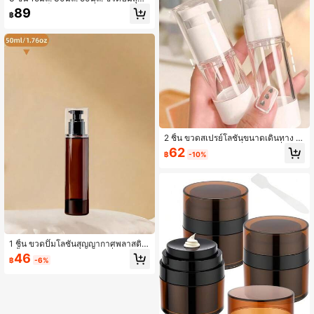
ญากาศใส | ขวดแบ่งเครื่องสำอางสำหรั
89
฿
บเดินทางแบบรีฟิล
2 ชิ้น ขวดสเปรย์โลชั่นขนาดเดินทาง 5
0 มล. ภาชนะบรรจุเครื่องสำอางที่สามา
62
฿
-10%
รถเติมได้ พร้อมหัวปั๊มละอองละเอียด ขว
ดเก็บสกินแคร์พกพาสำหรับโทนเนอร์ เซ
รั่ม เครื่องล้างเครื่องสำอาง โลชั่นบำรุงผิ
ว พกพาง่าย ออกแบบกันรั่ว อุปกรณ์เสริ
มความงามสำหรับการดูแลประจำวัน วั
นหยุด การเดินทาง และการใช้งานที่บ้า
น
1 ชิ้น ขวดปั๊มโลชั่นสุญญากาศพลาสติก
สีน้ำตาลเปล่า, ภาชนะเก็บเครื่องสำอาง
46
฿
-6%
ที่เติมได้พร้อมหัวปั๊มสีดำและฝาใส, ขว
ดสุญญากาศขนาดเล็ก, ขวดเดินทางแล
ะภาชนะ, เครื่องปั๊มเครื่องสำอางที่เติมไ
ด้, 50 มล., 120 มล., ขวดเดินทาง, ภาช
นะเดินทางสำหรับของใช้ส่วนตัว, ของใ
ช้ส่วนตัวขนาดเดินทาง