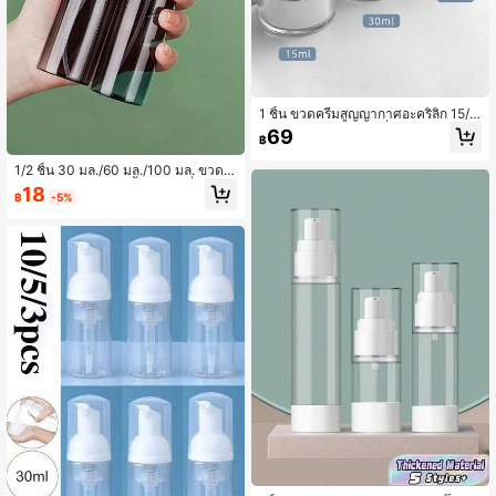
1 ชิ้น ขวดครีมสูญญากาศอะคริลิก 15/3
0/50 มล. ขวดครีมโลชั่นปิดสนิท สำหรั
69
฿
บการเดินทางกลางแจ้ง ห้องนั่งเล่น บ้าน
ห้องนอน ห้องน้ำ การตกแต่งบ้าน ของใ
1/2 ชิ้น 30 มล./60 มล./100 มล. ขวดสุ
ช้ในการเดินทาง งานแต่งงาน งานปาร์
ญญากาศสำหรับรองพื้นและโลชั่น, อุปก
ตี้ วันเกิด ของขวัญสำหรับพ่อแม่เพื่อน ปี
18
฿
-5%
รณ์เสริมความงามสำหรับการเดินทางที่
ใหม่ อุปกรณ์เสริม ของขวัญสนุกสนาน
เติมได้, ขวดสเปรย์ปั๊มสุญญากาศสำหรั
บการเดินทาง, สำหรับรองพื้น, โลชั่น, ข
วดเปล่า