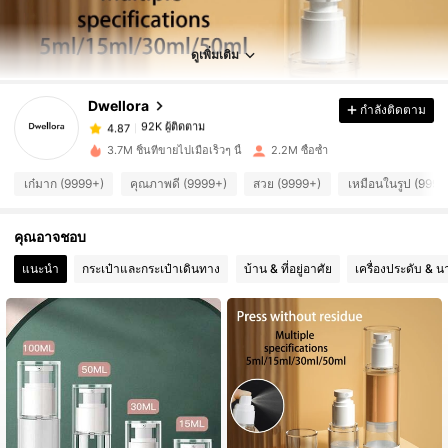
92K ผู้ติดตาม
4.87
ดูเพิ่มเติม
Dwellora
กำลังติดตาม
92K ผู้ติดตาม
4.87
l***e
จ่าย
1 วันที่ผ่านมา
3.7M ชิ้นที่ขายไปเมื่อเร็วๆ นี้
2.2M ซื้อซ้ำ
92K ผู้ติดตาม
4.87
เก๋มาก (9999+)
คุณภาพดี (9999+)
สวย (9999+)
เหมือนในรูป (9999
คุณอาจชอบ
92K ผู้ติดตาม
4.87
แนะนำ
กระเป๋าและกระเป๋าเดินทาง
บ้าน & ที่อยู่อาศัย
เครื่องประดับ & น
92K ผู้ติดตาม
4.87
92K ผู้ติดตาม
4.87
92K ผู้ติดตาม
4.87