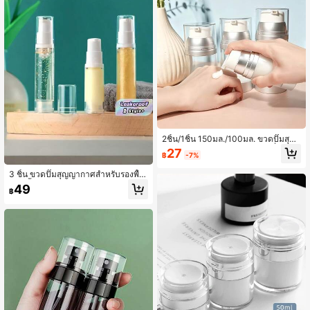
2ชิ้น/1ชิ้น 150มล./100มล. ขวดปั๊มสุญ
ญากาศขนาดใหญ่; ขวดจ่ายโลชั่นสุญญ
27
฿
-7%
ากาศสำหรับล้างหน้าอะคริลิก; ขวดจ่าย
โลชั่นบำรุงผิวใส; ขวดจ่ายโลชั่นพกพาเ
3 ชิ้น ขวดปั๊มสุญญากาศสำหรับรองพื้น
ติมได้สำหรับเดินทาง
ชนิดน้ำ ขนาด 5มล. 10มล. 15มล. ชุดภ
49
฿
าชนะบรรจุโลชั่นขนาดพกพา 3 ชิ้น ขว
ดปั๊มสุญญากาศแบบพกพาสำหรับใส่ครี
มล้างหน้า สบู่ สำหรับตัวอย่างเครื่องสำ
อาง ป้องกันการรั่วไหล เติมได้