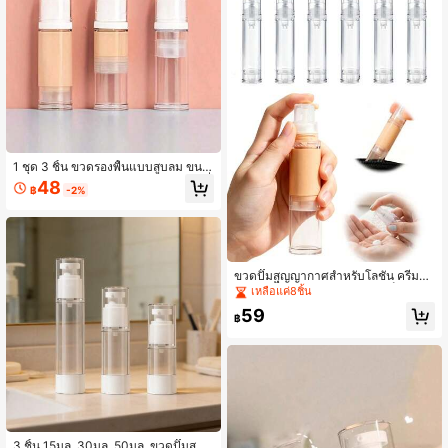
1 ชุด 3 ชิ้น ขวดรองพื้นแบบสูบลม ขนา
ด 5 มล./10 มล./15 มล. ภาชนะจ่ายโลชั่
48
฿
-2%
นที่เหมาะสำหรับการเดินทาง มีปั๊มสูญญ
ากาศ - เหมาะสำหรับครีมและสบู่
ขวดปั๊มสุญญากาศสำหรับโลชั่น ครีมทา
ตา รองพื้น ขวดเดินทางขนาดเล็ก บรรจุ
เหลือแค่8ชิ้น
ภัณฑ์ตัวอย่างเครื่องสำอาง เครื่องมือเค
59
รื่องสำอางพกพา ขวดปั๊มเติมได้ ขวดเป
฿
ล่าขนาดเล็ก ขวดปั๊มโลชั่นเครื่องสำอาง
เครื่องมือเครื่องสำอางราคาถูก ของขวั
ญสำหรับผู้หญิง
3 ชิ้น 15มล. 30มล. 50มล. ขวดปั๊มสุญ