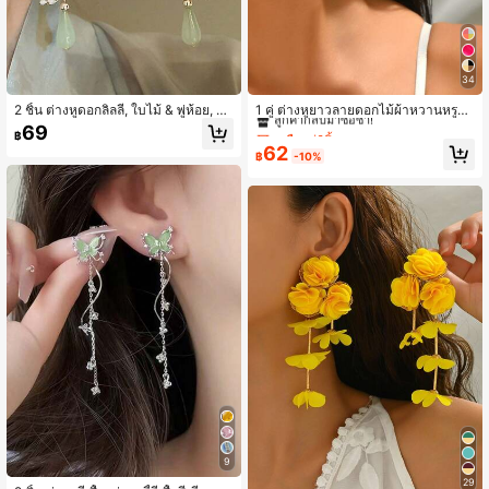
34
เหลือแค่6ชิ้น
ลูกค้ากลับมาซื้อซ้ำ!
2 ชิ้น ต่างหูดอกลิลลี่, ใบไม้ & พู่ห้อย, หว
1 คู่ ต่างหูยาวลายดอกไม้ผ้าหวานหรูหร
าน & ทันสมัยสำหรับผู้หญิง, เหมาะสำห
าสำหรับผู้หญิง เหมาะสำหรับใส่ในชีวิต
เหลือแค่6ชิ้น
เหลือแค่6ชิ้น
69
฿
รับใส่ในชีวิตประจำวัน, วันหยุด, ปาร์ตี้,
ประจำวัน (สีลูกปัดสุ่ม)
ลูกค้ากลับมาซื้อซ้ำ!
ลูกค้ากลับมาซื้อซ้ำ!
62
ของขวัญเครื่องประดับ
฿
-10%
เหลือแค่6ชิ้น
ลูกค้ากลับมาซื้อซ้ำ!
9
29