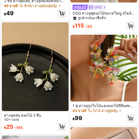
2 ชิ้น ต่างหูผีเสื้อ, ต่างหูจี้ผีเสื้อสีเขียวพู่,
หวานและทันสมัย, เหมาะสำหรับสวมใส่
#9 ขายดี
ใน สีเขียว ต่างหูห้อยผู้หญิง
OOQ
ประจำวัน, วันหยุด, งานปาร์ตี้
49
OOQ ต่างหูพู่ดอกไม้ขนาดใหญ่ สไตล์พั
฿
กผ่อนฤดูร้อน 1 คู่, ต่างหูหลายชั้นดอกไ
ลูกค้ากลับมาซื้อซ้ำ!
ม้ชีฟองหรูหรา สไตล์โบฮีเมียนสำหรับใ
115
ส่ได้ทุกวัน, ปาร์ตี้, วันหยุดพักผ่อนของผู้
฿
-3%
หญิง (ทำด้วยมือ, อาจมีรอยกาวเล็กน้อ
ย)
1 คู่ ต่างหูรูปใบไม้และดอกไม้สีสันสดใส
ทำจากอะคริลิกสำหรับผู้หญิง เหมาะสำ
#3 ขายดี
ใน ใบไม้ ต่างหูผู้หญิง
หรับใส่ออกไปข้างนอกในฤดูใบไม้ผลิ
ต่างหูหล่น ดอกไม้ 2 ชิ้น
99
฿
50+ sold
25
฿
-14%