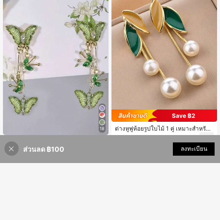
Save ฿2
ต่างหูพู่ห้อยรูปใบไม้ 1 คู่ เหมาะสำหรับใ
18
ส่ในชีวิตประจำวันและเทศกาลของผู้ห
27
฿
-7%
คู่ต่างหูห้อยดอกผีเสื้อสีเขียวและพู่ที่หรูห
ญิง
ส่วนลด ฿100
เพิ่มเข้ารถเข็น
ลงทะเบียน
รายาว ใช้ได้หลากหลายสำหรับสวมใส่
9% ลดราคา!
48
฿
-2%
ประจำวัน