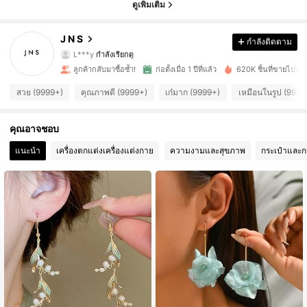
4.92
ดูเพิ่มเติม
19K ผู้ติดตาม
4.92
J N S
กำลังติดตาม
L***y
กำลังเรียกดู
19K ผู้ติดตาม
4.92
ลูกค้ากลับมาซื้อซ้ำ!
ก่อตั้งเมื่อ 1 ปีที่แล้ว
620K ชิ้นที่ขายไปเมื่อเ
สวย (9999+)
คุณภาพดี (9999+)
เก๋มาก (9999+)
เหมือนในรูป (9999
19K ผู้ติดตาม
4.92
คุณอาจชอบ
19K ผู้ติดตาม
4.92
แนะนำ
เครื่องตกแต่งเครื่องแต่งกาย
ความงามและสุขภาพ
กระเป๋าและก
19K ผู้ติดตาม
4.92
19K ผู้ติดตาม
4.92
19K ผู้ติดตาม
4.92
19K ผู้ติดตาม
4.92
19K ผู้ติดตาม
4.92