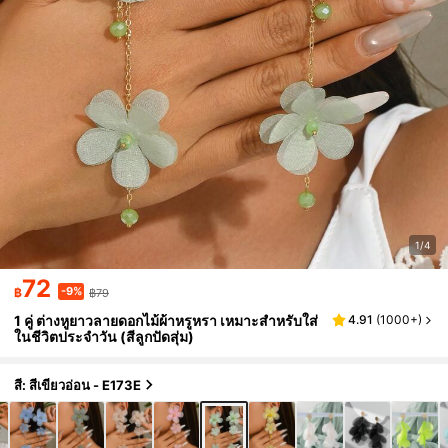
1/4
72
-9%
฿
฿79
1 คู่ ต่างหูยาวลายดอกไม้ผ้าหรูหรา เหมาะสำหรับใส่
4.91
(
1000+
)
ในชีวิตประจำวัน (สีลูกปัดสุ่ม)
สี: สีเขียวอ่อน - E173E