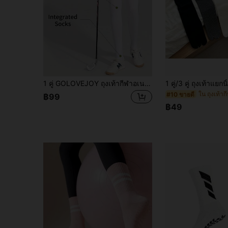
1 คู่ GOLOVEJOY ถุงเท้ากีฬาอเนกประสงค์เรียบง่ายสำหรับผู้หญิง, เหมาะสำหรับออกกำลังกายในร่ม, กอล์ฟกลางแจ้ง, ปั่นจักรยาน, กันลื่น
ใน ถุงเท้าก
#10 ขายดี
฿99
฿49