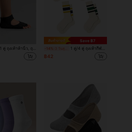
Save ฿7
1 คู่ ถุงเท้าห้านิ้ว, ถุงเท้ากีฬาและโยคะ, ถุงเท้าข้อเท้า
1 คู่/4 คู่ ถุงเท้ากีฬาเรโทรยืดหยุ่นระบายอากาศได้ดีสำหรับทุกเพศ เหมาะสำหรับเล่นกีฬาและฟิตเนส ถุงเท้าเหนือเข่าสีพื้นนุ่มสบายๆ สำหรับฤดูใบไม้ผลิ (แนะนำให้ซักด้วยมือ)
-14%
3 วันสุดท้าย
฿42