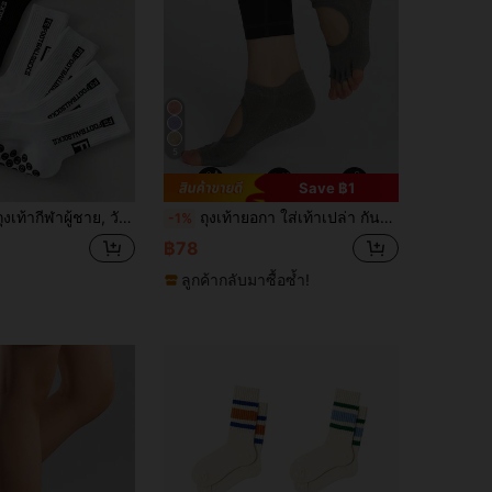
4.78
65
328
5
Save ฿1
กีฬาอื่นๆ ถุงเท้าครึ่งแข้งระบายอากาศ, ถุงเท้ากีฬาผ้าฝ้ายยาว หรูหราและสะดวกสบาย, นุ่มและลำลอง, เหมาะสำหรับสวมใส่ในฤดูใบไม้ผลิและฤดูร้อน สไตล์ญี่ปุ่นหรูหรา, ถุงเท้าครึ่งแข้งลำลองญี่ปุ่นนุ่มและสะดวกสบาย
ถุงเท้ายอกา ใส่เท้าเปล่า กันลื่น สบาย สำหรับใช้ออกกำลังกายในร่ม
-1%
฿78
ลูกค้ากลับมาซื้อซ้ำ!