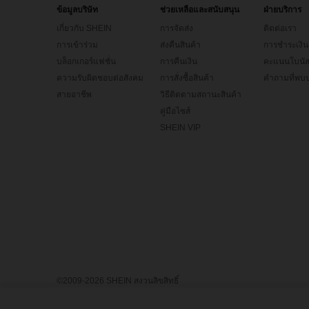
ข้อมูลบริษัท
ช่วยเหลือและสนับสนุน
ฝ่ายบริการ
เกี่ยวกับ SHEIN
การจัดส่ง
ติดต่อเรา
การเข้าร่วม
ส่งคืนสินค้า
การชำระเงิน
บล็อกเกอร์แฟชั่น
การคืนเงิน
คะแนนโบนั
ความรับผิดชอบต่อสังคม
การสั่งซื้อสินค้า
คำถามที่พบบ
สายอาชีพ
วิธีติดตามสถานะสินค้า
คู่มือไซส์
SHEIN VIP
©2009-2026 SHEIN สงวนลิขสิทธิ์
ศูนย์ความเป็นส่วนตัว
นโยบายความเป็นส่วนตัว & คุกกี้
ข้อตกลงแ