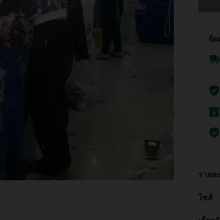
จัด
รายละ
ไซส์