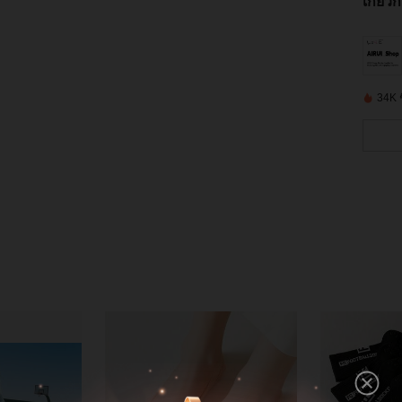
เกี่ยว
34K ชิ