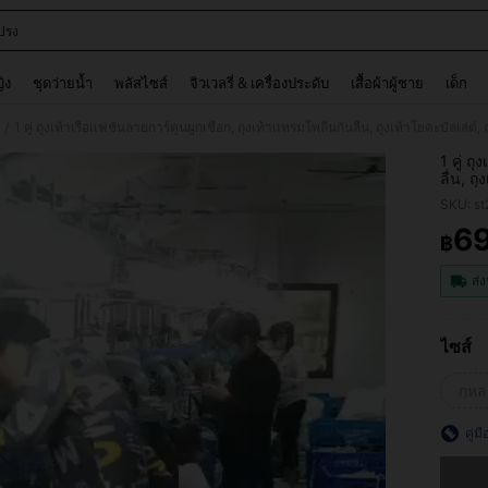
ปรง
and down arrow keys to navigate search การค้นหาล่าสุด and ค้นหา. Press Enter to
ญิง
ชุดว่ายน้ำ
พลัสไซส์
จิวเวลรี่ & เครื่องประดับ
เสื้อผ้าผู้ชาย
เด็ก
า
/
1 คู่ ถ
ลื่น, ถ
ผูกเชือ
SKU: s
เดียวหล
ทิส, ใช
6
฿
PR
ส่ง
ไซส์
กุหล
คู่ม
ขออภัย 