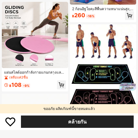
นทาน โยคะออกกำลังกาย สายปรับระดั
บได้ ยางยืดยืดหยุ่นโยคะ ยางยืดสำหรับ
2 ก้อนอิฐโยคะสีพื้นความหนาแน่นสูง, บ
กายภาพบำบัด ยางยืดสำหรับการเต้น
ล็อกโยคะกันลื่น, เหมาะสำหรับการสร้าง
260
รำที่ยืดหยุ่น
฿
-16%
รูปร่าง, การผลักขา, การออกกำลังกายยื
ดเหยียด
แผ่นสไลด์ออกกำลังกายแกนกลางและทั่
วร่างกาย - เหมาะสำหรับโยคะที่บ้าน, พิ
เหลือแค่3ชิ้น
ลาทิส, การฝึกกล้ามเนื้อหน้าท้อง, การปั้
108
นขา และการเสริมสร้างความแข็งแรง,
฿
-9%
น้ำหนักเบาและพกพาสะดวก, เหมาะสำ
หรับโยคะ, พิลาทิส, ฟิตเนสที่บ้าน และก
ารปรับสภาพร่างกายทั้งหมด
ขออภัย ผลิตภัณฑ์นี้ขายหมดแล้ว
1 ชิ้น แผ่นซิลิโคนสำหรับสควอท
NEW
คล้ายกัน
แผ่นโยคะ กันลื่น แผ่นออกกำลังกาย พื้น
104
฿
-30%
ยิม เบาะรองสำหรับออกกำลังกายที่บ้าน
การฝึกฟิตเนส สำหรับผู้ชายและผู้หญิง ส
ควอท ลันจ์ วิดพื้น การป้องกันพื้น ทนทา