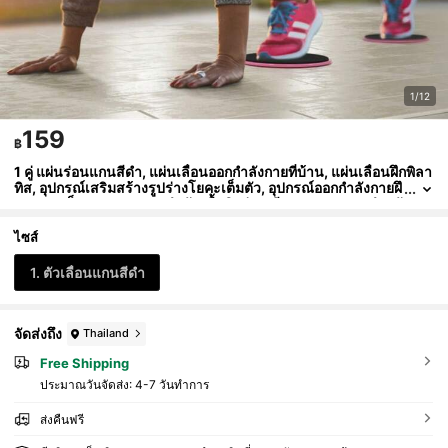
1/12
159
฿
1 คู่ แผ่นร่อนแกนสีดำ, แผ่นเลื่อนออกกำลังกายที่บ้าน, แผ่นเลื่อนฝึกพิลา
ทิส, อุปกรณ์เสริมสร้างรูปร่างโยคะเต็มตัว, อุปกรณ์ออกกำลังกายฝึ
กความแข็งแรงแกนกลางลำตัว, พื้นผิวร่อนเรียบมาก, เหมาะสำหรั
บเสื่อโยคะ, พื้นไม้เนื้อแข็ง, กระเบื้อง และอื่นๆ
ไซส์
1. ตัวเลื่อนแกนสีดำ
จัดส่งถึง
Thailand
Free Shipping
ประมาณวันจัดส่ง:
4-7 วันทำการ
ส่งคืนฟรี