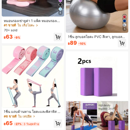
4
หมอนรองเข่ายูค่า 1 แพ็ค หมอนรองเข่า
ยูการ์ด ความหนาสำหรับออกกำลังกาย
#1 ขายดี
ใน เสื่อโยคะ
ตั้งแต่เข่า ข้อศอก ข้อมือ มือ หัว เสื่อโฟ
5
70+ sold
มกิโลเตส
63
1ชิ้น ลูกบอลโยคะ PVC สีเทา, ลูกบอลท
฿
-9%
รงตัวสำหรับฟิตเนสและพิลาทิส, เหมาะ
89
฿
-10%
สำหรับการลดน้ำหนักและการฝึกความ
แข็งแรงของแกนกลางลำตัว, เหมาะสำ
หรับการออกกำลังกายที่บ้าน, สามารถใ
ช้ร่วมกับการเล่นโยคะ, การยืดเส้นและก
ารฝึกความยืดหยุ่น, ต้องซื้อปั๊มแยกต่าง
หาก
1ชิ้น แถบต้านทาน โยคะและพิลาทิส พร้
อมหลายฟังก์ชัน อุปกรณ์ความยืดหยุ่นแ
#6 ขายดี
ใน เทปยืด
ละการฝึกความแข็งแรง เหมาะสำหรับมื
65
อใหม่ ออกกำลังกายที่บ้าน เต้นรำ และก
฿
-27%
3 วันสุดท้าย
ารเดินทาง ทำจากวัสดุโพลีเอสเตอร์ที่ท