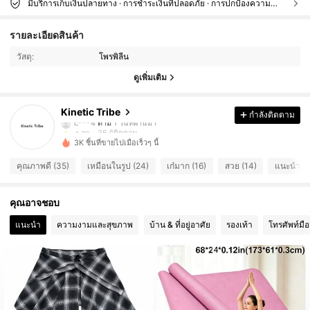
มีบริการเก็บเงินปลายทาง · การชำระเงินที่ปลอดภัย · การปกป้องความเป็นส่วนตัว
35 ผู้ติดตาม
4.70
รายละเอียดสินค้า
35 ผู้ติดตาม
4.70
วัสดุ:
โพรพิลีน
35 ผู้ติดตาม
4.70
ดูเพิ่มเติม
35 ผู้ติดตาม
4.70
35 ผู้ติดตาม
4.70
Kinetic Tribe
กำลังติดตาม
c***4
ตาม
1 วันที่ผ่านมา
35 ผู้ติดตาม
4.70
3K ชิ้นที่ขายไปเมื่อเร็วๆ นี้
35 ผู้ติดตาม
4.70
คุณภาพดี (35)
เหมือนในรูป (24)
เก๋มาก (16)
สวย (14)
แนะนำอย่
35 ผู้ติดตาม
4.70
35 ผู้ติดตาม
4.70
คุณอาจชอบ
35 ผู้ติดตาม
4.70
แนะนำ
ความงามและสุขภาพ
บ้าน & ที่อยู่อาศัย
รองเท้า
โทรศัพท์มือ
35 ผู้ติดตาม
4.70