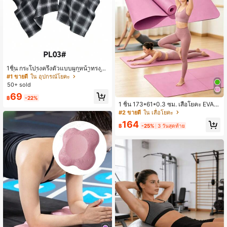
1ชิ้น กระโปรงครึ่งตัวแบบผูกหน้าทรงสลิ
มมิ่งใหม่, เพื่อนคู่ใจสำหรับเสื้อเชิ้ต, เสื้อ
#1 ขายดี
ใน อุปกรณ์โยคะ
สเวตเชิ้ต, เสื้อยืด, แจ็คเก็ต, ยกสะโพกแ
50+ sold
บบลายสก๊อต
69
฿
-22%
1 ชิ้น 173*61*0.3 ซม. เสื่อโยคะ EVA เ
หมาะสำหรับการออกกำลังกายพิลาทิส
#2 ขายดี
ใน เสื่อโยคะ
ดีไซน์สีพื้น เหมาะสำหรับการออกกำลังก
164
ายที่บ้านและการฝึกโยคะ เหมาะสำหรับ
฿
-25%
3 วันสุดท้าย
ผู้เริ่มต้น เหมาะสำหรับการออกกำลังกา
ยและการฝึกเต้น เสื่อกีฬา เสื่อโยคะบาง
พิเศษสามารถเป็นส่วนหนึ่งของชุดกีฬา