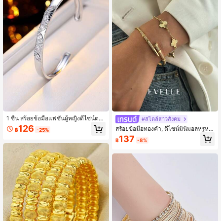
1 ชิ้น สร้อยข้อมือแฟชั่นผู้หญิงดีไซน์ตา
#สไตล์สาวสังคม
ของม้าหรูหรา, เหมาะสำหรับใส่ในชีวิต
126
สร้อยข้อมือทองคำ, ดีไซน์มินิมอลหรูหร
฿
-25%
ประจำวัน, ออกเดท, และให้เป็นของขวั
า, เหมาะสำหรับออกเดท, งานสังสรรค์,
137
ญ
฿
-8%
ของขวัญปาร์ตี้