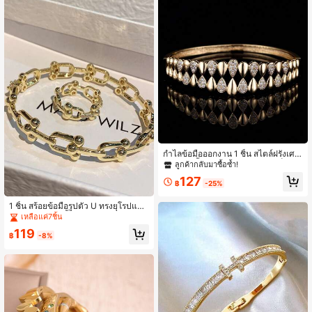
กำไลข้อมือออกงาน 1 ชิ้น สไตล์ฝรั่งเศส
ลายหยดน้ำต่อผ้า ดีไซน์วงกว้างเต็มวง
ลูกค้ากลับมาซื้อซ้ำ!
สลับโมดูลโลหะหยดน้ำสีพื้นและโมดูลท
127
รงลูกแพร์ฝังเพชรแบบปาเว่ ซ่อนตัวล็อก
฿
-25%
สปริง งานคราฟต์ 3D แบบเลเยอร์
1 ชิ้น สร้อยข้อมือรูปตัว U ทรงยุโรปและ
อเมริกันแบบ 2 ชิ้น พร้อมแหวนเปิดรูปท
เหลือแค่7ชิ้น
รงใน, เพิ่มการประดับบางส่วน
119
฿
-8%