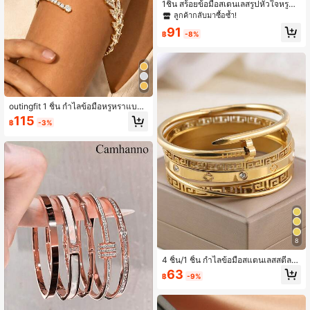
1ชิ้น สร้อยข้อมือสเตนเลสรูปหัวใจหรูหร
าทันสมัย เหมาะสำหรับสวมใส่ในชีวิตป
ลูกค้ากลับมาซื้อซ้ำ!
ระจำวันของผู้หญิง ไม่ซีดจาง
91
฿
-8%
outingfit 1 ชิ้น กำไลข้อมือหรูหราแบบ
มินิมอล ประดับด้วยใบไม้ เพชรเทียมเซ
115
฿
-3%
อร์โคเนีย แฟชั่นเจ้าสาว สง่างาม สำหรั
บงานแต่งงาน แบบเปิด
8
4 ชิ้น/1 ชิ้น กำไลข้อมือสแตนเลสสตีลสี
ทองดีไซน์กลวงสไตล์วินเทจสำหรับผู้ห
63
฿
-9%
ญิง เหมาะสำหรับใส่ในชีวิตประจำวัน เ
ครื่องประดับสำหรับงานปาร์ตี้ ของขวัญ
สำหรับเพื่อน กำไลแบบเลเยอร์