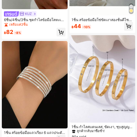
KUZ
6ชิ้น/4ชิ้น/3ชิ้น ชุดกำไลข้อมือโลหะเรีย
1ชิ้น สร้อยข้อมือโซ่ขัดเงาสองชั้นดีไซน์เ
บง่ายสไตล์วินเทจหรูหรา เหมาะสำหรับ
ฉพาะตัวระดับไฮเอนด์มินิมอล (ตัวล็อก
เหลือแค่3ชิ้น
44
฿
-10%
ผู้หญิงใส่ในชีวิตประจำวัน, งานปาร์ตี้, ข
แบบสุ่ม)
82
องขวัญวันหยุด
฿
-8%
#4 ขายดี
ใน มีเสน่ห์ สร้อยข้อมือผู้หญิง
ลูกค้ากลับมาซื้อซ้ำ!
1ชิ้น กำไลสแตนเลส, ขัดเงา, ชุบสูญญา
กาศ, ไม่ซีดจาง, ลายโคลเวอร์สี่แฉกนำ
#4 ขายดี
#4 ขายดี
ใน มีเสน่ห์ สร้อยข้อมือผู้หญิง
ใน มีเสน่ห์ สร้อยข้อมือผู้หญิง
1ชิ้น สร้อยข้อมือแถวเรียง 6 แถวประดับ
โชค, ดีไซน์แฟชั่นคลาสสิก, เหมาะสำห
พลอยเทียมสีเงิน เหมาะสำหรับผู้หญิงใช้
90+ sold
ลูกค้ากลับมาซื้อซ้ำ!
ลูกค้ากลับมาซื้อซ้ำ!