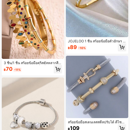
JOJELOO 1 ชิ้น สร้อยข้อมือตัวอักษร H
ฝังด้วยลูกปัดลูกปัดก้อน ตกแต่งอย่างหรู
89
฿
-10%
หรา เครื่องประดับแฟชั่นสำหรับสตรี สำ
หรับสวมใส่ในชีวิตประจำวัน และในงา
นปาร์ตี้ ของขวัญที่เหมาะสม
3 ชิ้น/1 ชิ้น สร้อยข้อมือคริสตัลหลากสีส
ไตล์โบฮีเมียน, กำไลหินสี่เหลี่ยมเรขาค
70
฿
-11%
ณิตสีทองแบบซ้อนกันได้สำหรับผู้หญิง,
ของขวัญเครื่องประดับ
สร้อยข้อมือสเตนเลสสตีลปรับได้ ดีไซน์
ทองและเงินสองสี เหมาะสำหรับใส่ในชี
109
฿