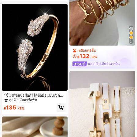
21
เหลือแค่8ชิ้น
132
฿
-5%
#ออกไปเที่ยวกลางคืน
1ชิ้น สร้อยข้อมือกำไลข้อมือแบบเปิดปร
ะดับเพชร Zirconia ลายหัวเสือดาวคู่สุด
ลูกค้ากลับมาซื้อซ้ำ!
หรูและดุร้าย, แนะนำสำหรับสไตล์สตรีท
135
ของผู้หญิง, ของขวัญสุดพิเศษ
฿
-3%