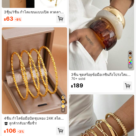
3ชิ้น/1ชิ้น กำไลแขนแบบเปิด ลวดลาย
ผีเสื้อและใบไม้แบบโปร่ง อเนกประสงค์
63
฿
-9%
ตกแต่งแขน สไตล์ฤดูร้อน
20
3ชิ้น ชุดสร้อยข้อมือเรซิ่นกึ่งโปร่งใสแบ
บอสมมาตรที่เกินจริงสำหรับผู้หญิง, อเน
70+ sold
กประสงค์
189
฿
4
4ชิ้น กำไลข้อมือบิดชุบทอง 24K สไตล์
วินเทจ สำหรับผู้หญิง เหมาะสำหรับวันห
ลูกค้ากลับมาซื้อซ้ำ!
ยุด ของขวัญ ปาร์ตี้ และสวมใส่ในชีวิตป
106
ระจำวัน
฿
-3%