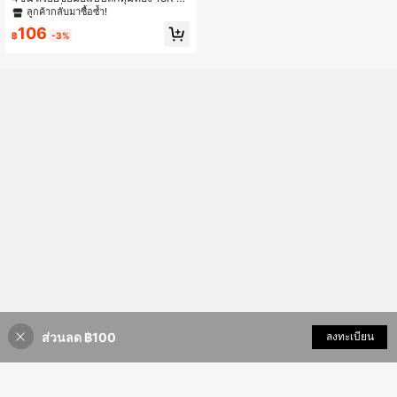
ทันสมัย เครื่องประดับสำหรับสุภาพสตรี
ลูกค้ากลับมาซื้อซ้ำ!
เหมาะสำหรับงานปาร์ตี้ การพบปะ การ
106
สวมใส่ประจำวัน เป็นของขวัญที่ยอดเยี่
฿
-3%
ยม
ส่วนลด ฿100
เพิ่มเข้ารถเข็น
ลงทะเบียน
23% ลดราคา!