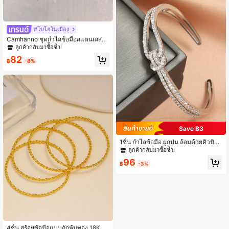
#โบโฮในเมือง
Camhanno ชุดกำไลข้อมือสแตนเลสแ
บบซ้อนได้ 1/5 ชิ้น สไตล์โบโฮ เรียบหรู
ลูกค้ากลับมาซื้อซ้ำ!
แฟชั่น ชุดกำไลมิตรภาพและความรัก
82
สำหรับผู้หญิง ของขวัญ
฿
-8%
Save ฿3
1ชิ้น กำไลข้อมือ ผูกปม ล้อมด้วยคิวบิกเ
ซอร์โคเนีย สำหรับผู้หญิง สวมใส่ประจำ
ลูกค้ากลับมาซื้อซ้ำ!
วัน
96
฿
-3%
4ชิ้น สร้อยข้อมือแบบถักหุ้มทอง 18K ที่