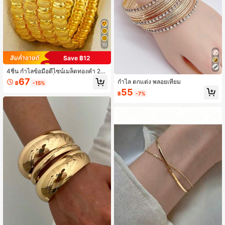
10
Save ฿12
4ชิ้น กำไลข้อมือดีไซน์เมล็ดทองคำ 24
k, กำไลข้อมือแฟชั่นผู้หญิงตะวันออกกล
67
กำไล ตกแต่ง พลอยเทียม
฿
-15%
างดูไบ, ของขวัญแต่งงานอาหรับและแ
55
อฟริกัน, ของขวัญขอบคุณครู
฿
-7%