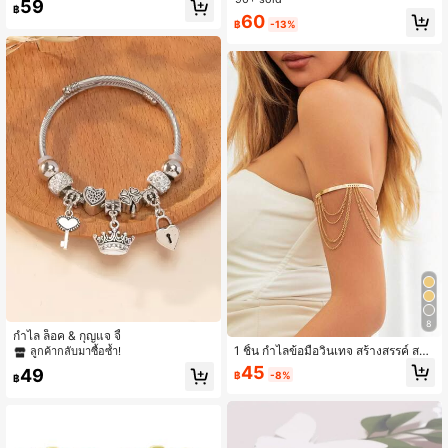
59
รับสวมใส่ทุกวัน มี 3 ขนาด, ชุดครอบครั
฿
ในชีวิตประจำวัน เช่น ท่องเที่ยว ช้อปปิ้ง
#4 ขายดี
ใน มีเสน่ห์ สร้อยข้อมือผู้หญิง
60
ว, เส้นผ่านศูนย์กลางภายใน 6.4/6/5.2
฿
-13%
ปาร์ตี้
ลูกค้ากลับมาซื้อซ้ำ!
ซม.
8
กำไล ล็อค & กุญแจ จี้
1 ชิ้น กำไลข้อมือวินเทจ สร้างสรรค์ สไต
ลูกค้ากลับมาซื้อซ้ำ!
ล์หรูหรา เหมาะสำหรับสุภาพสตรีสวมใส่
45
49
฿
-8%
ในงานปาร์ตี้ บ่ายชา การเดินทาง วันห
฿
ยุด