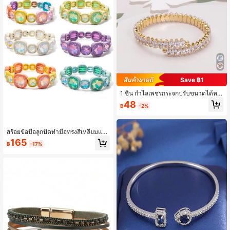
Save ฿1
1 ชิ้น กำไลเพชรกระจกปรับขนาดได้หรู
หรา รูปตาสำหรับสวม
48
฿
-2%
สร้อยข้อมือลูกปัดทำมือทรงสี่เหลี่ยมแฟ
ชั่น สไตล์หรูหราโดดเด่น ลำลองเรียบหรู
165
฿
-17%
เหมาะสำหรับผู้หญิงใส่ไปเดทและใส่ปร
ะจำวัน