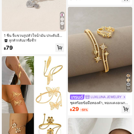
วิตประจำวัน สไตล์พังก์/กอธ ของขวัญที่
ดีที่สุด
4
1 ชิ้น จี้แขวนรูปหัวใจน้ำมัน ประดับอีนา
เมลและไรน์สโตน สไตล์ Y2k สีชมพู สร้
ลูกค้ากลับมาซื้อซ้ำ!
างสรรค์ สร้อยข้อมือสไตล์ธรรมดาสำหรั
79
บผู้หญิง, สาว วาเลนไทน์, วันแม่, ของข
฿
วัญ
28
LUXLUNA JEWELRY
ชุดสร้อยข้อมือทองคำ, ทองแดงอเนกปร
ะสงค์พร้อมการฝังเซอร์โคเนีย, เหมาะสำ
29
฿
-51%
หรับการสวมใส่ประจำวัน, การรวมตัว,
การนัดพบ, งานปาร์ตี้, ของขวัญ