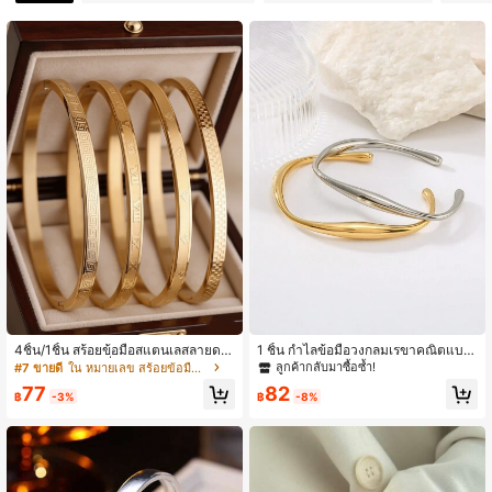
3.7K ผู้ติดตาม
4.93
3.7K ผู้ติดตาม
4.93
3.7K ผู้ติดตาม
4.93
3.7K ผู้ติดตาม
4.93
3.7K ผู้ติดตาม
4.93
4ชิ้น/1ชิ้น สร้อยข้อมือสแตนเลสลายดอ
1 ชิ้น กำไลข้อมือวงกลมเรขาคณิตแบบ
3.7K ผู้ติดตาม
4.93
กไม้คลาสสิกแฟชั่นมินิมอลสำหรับผู้หญิ
ไม่สมมาตร ปรับได้ ชุบทอง 18K กำไลคู่
ลูกค้ากลับมาซื้อซ้ำ!
#7 ขายดี
ใน หมายเลข สร้อยข้อมือผู้หญิง
ง, เหมาะสำหรับใส่ในชีวิตประจำวัน, ใส่
77
82
ซ้อนกัน, วันหยุด, ของขวัญวันครบรอบ,
฿
-3%
฿
-8%
วันหยุดพักผ่อน