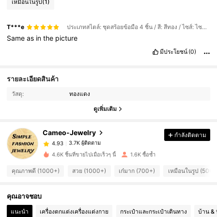
เหมือนในรูป
(1)
T***e
ประเภทสไตล์: ชุดสร้อยข้อมือ 4 ชิ้น / สี: สีทอง / ไซส์: ไซส์เดียว
Same
as
in
the
picture
มีประโยชน์
(0)
3.7K ผู้ติดตาม
4.93
รายละเอียดสินค้า
วัสดุ:
ทองแดง
3.7K ผู้ติดตาม
4.93
ดูเพิ่มเติม
Cameo-Jewelry
กำลังติดตาม
3.7K ผู้ติดตาม
4.93
6***3
จ่าย
1 วันที่ผ่านมา
4.6K ชิ้นที่ขายไปเมื่อเร็วๆ นี้
1.6K ซื้อซ้ำ
3.7K ผู้ติดตาม
4.93
คุณภาพดี (1000+)
สวย (1000+)
เก๋มาก (700+)
เหมือนในรูป (500+
คุณอาจชอบ
3.7K ผู้ติดตาม
4.93
แนะนำ
เครื่องตกแต่งเครื่องแต่งกาย
กระเป๋าและกระเป๋าเดินทาง
บ้าน & ท