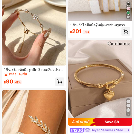
19
1 ชิ้น กำไลข้อมือผู้หญิงแฟชั่นหรูหรา ตั
วอักษรสีทอง PU ปรับแต่งได้ ของขวัญ
201
฿
-8%
สำหรับแฟนสาว
1ชิ้น สร้อยข้อมือลูกปัดเรียบเกลียวประดั
บดอกไม้ 3 ดอกด้วยเซอร์โคเนีย สำหรับ
เหลือแค่8ชิ้น
ผู้หญิงสวมใส่ประจำวัน
90
฿
-9%
7
Save ฿8
Deyan Stainless Steel Jewelry