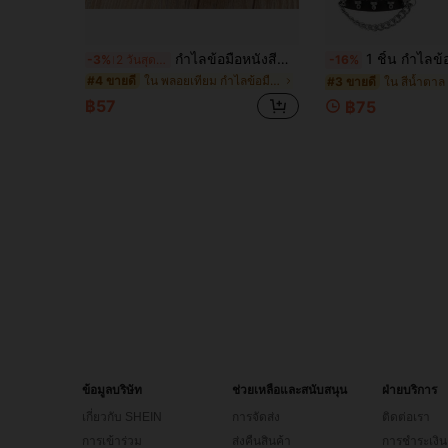
กำไลข้อมือหนังสีดำประดับหมุดเกินจริง, กำไลข้อมือหมุดหนามแหลม, กำไลข้อมือมอเตอร์ไซค์พังก์โกธิค, กำไลข้อมือหนังแบบกว้าง, กำไลข้อมือแบบสวม, กำไลข้อมือโลหะหัวเข็มขัด, ยูนิเซ็กส์
1 ชิ้น กำไลข้อมือหนังโกธิคพังก์กว้าง ปรับได
-3%
2 วันสุดท้าย
-16%
ใน พลอยเทียม กำไลข้อมือผู้ชาย
#4 ขายดี
#3 ขายดี
฿57
฿75
ข้อมูลบริษัท
ช่วยเหลือและสนับสนุน
ฝ่ายบริการ
เกี่ยวกับ SHEIN
การจัดส่ง
ติดต่อเรา
การเข้าร่วม
ส่งคืนสินค้า
การชำระเงิน