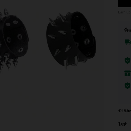
Earn up
จัด
รายละ
ไซส์