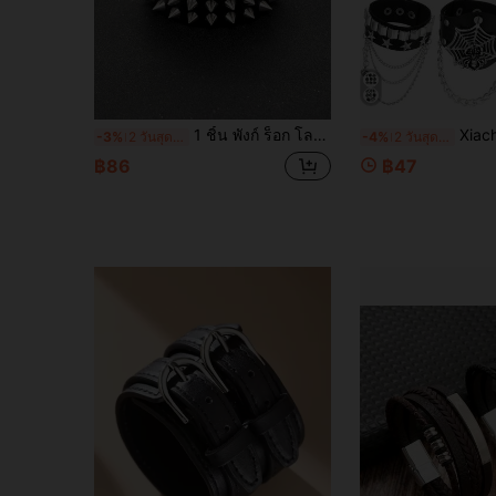
1 ชิ้น พังก์ ร็อก โลหะ สี่ สตั๊ด หัวเข็มขัด หนัง PU สร้อยข้อมือ สำหรับ ผู้ชาย , สไตล์สตรีท ฮิพฮอพ อุปกรณ์เสริม
Xiacheng 1/6/9 ชิ้น กำไลข้อมือหนัง PU ประดับ
-3%
2 วันสุดท้าย
-4%
2 วันสุดท้าย
฿86
฿47