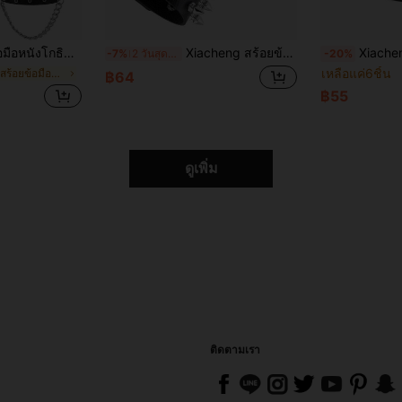
้ ทำด้วยมือ สีดำและน้ำตาล สำหรับผู้ชาย
Xiacheng สร้อยข้อมือหนัง PU สไตล์พังก์โกธิคแบบ ยูนิเซกส์, สายรัดข้อมือสีดำ
Xiacheng 2/6 ชิ้น ชุดสร้อยข้อมือหมุดย้ำ, สร้อ
-7%
2 วันสุดท้าย
-20%
เหลือแค่6ชิ้น
ใน สีน้ำตาล สร้อยข้อมือผู้ชาย
฿64
฿55
ดูเพิ่ม
ติดตามเรา