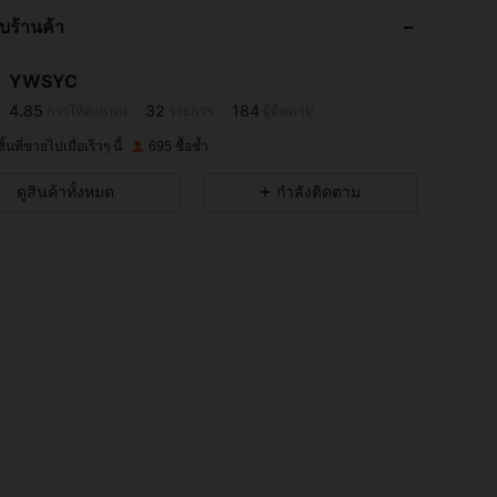
กับร้านค้า
4.85
32
184
YWSYC
4.85
32
184
การให้คะแนน
รายการ
ผู้ติดตาม
m***n
จ่าย
1 วันที่ผ่านมา
้นที่ขายไปเมื่อเร็วๆ นี้
695 ซื้อซ้ำ
4.85
32
184
ดูสินค้าทั้งหมด
กำลังติดตาม
4.85
32
184
4.85
32
184
4.85
32
184
4.85
32
184