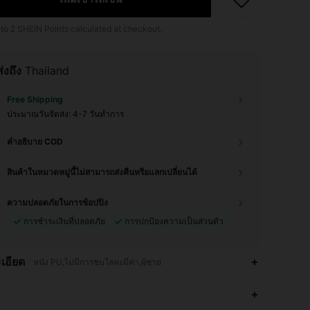
 to
2
SHEIN Points calculated at checkout.
ส่งถึง
Thailand
Free Shipping
ประมาณวันจัดส่ง:
4-7 วันทำการ
คำอธิบาย COD
สินค้าในหมวดหมู่นี้ไม่สามารถส่งคืนหรือแลกเปลี่ยนได้
ความปลอดภัยในการช้อปปิ้ง
การชำระเงินที่ปลอดภัย
การปกป้องความเป็นส่วนตัว
เอียด
หนัง PU,ไม่มีการชุบโลหะมีค่า,ผู้ชาย
4.85
32
184