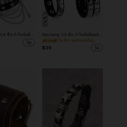
6
4 ชิ้น กำไลข้อมือหนัง PU ประดับหมุดสไตล์พังก์ สำหรับผู้ชายและผู้หญิง กำไลข้อมือสไตล์โกธิคประดับหนามและหมุด ปรับขนาดได้ อุปกรณ์เสริมสไตล์พังก์ร็อก สำหรับงานปาร์ตี้ฮาโลวีนและเทศกาล
Xiacheng 1/3 ชิ้น กำไลข้อมือหนังพังก์สำหรับผู้ชายและผู้หญิง ยุค 80 กำไลข้อมือโกธิคพังก์ร็อก PU กำไลข้อมือยูนิเซ็กซ์สำหรับของขวัญปาร์ตี้และอุปกรณ์เสริม
ใน สีดำ ชุดสร้อยข้อมือผู้ชาย
#5 ขายดี
฿39