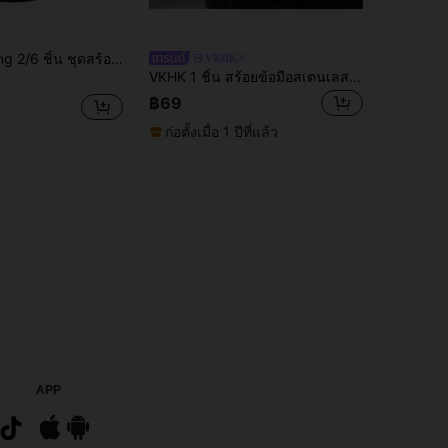
ยข้อมือหนังหมุดย้ำสไตล์พังก์เหมาะสำหรับผู้หญิงและผู้ชาย, สร้อยข้อมือโซ่วินเทจยุค 80, เครื่องประดับร็อกโกธิค
VKHK
VKHK 1 ชิ้น สร้อยข้อมือสเตนเลสสตีลลายรถไฟพังก์ร็อกแบบเฉพาะบุคคล, ของขวัญเครื่องประดับแฟชั่นสำหรับผู้ชาย
฿69
ก่อตั้งเมื่อ 1 ปีที่แล้ว
APP