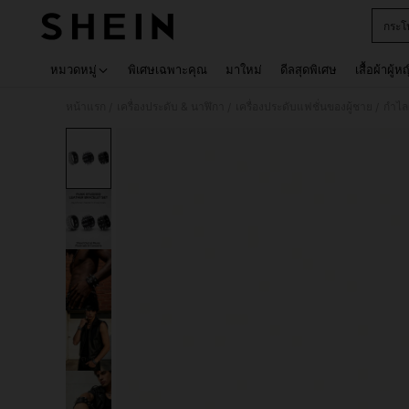
กระโ
Use up 
หมวดหมู่
พิเศษเฉพาะคุณ
มาใหม่
ดีลสุดพิเศษ
เสื้อผ้าผู้ห
หน้าแรก
เครื่องประดับ & นาฬิกา
เครื่องประดับแฟชั่นของผู้ชาย
กำไลผ
/
/
/