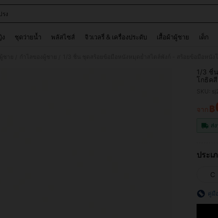
ปรง
and down arrow keys to navigate search การค้นหาล่าสุด and ค้นหา. Press Enter to
ญิง
ชุดว่ายน้ำ
พลัสไซส์
จิวเวลรี่ & เครื่องประดับ
เสื้อผ้าผู้ชาย
เด็ก
ู้ชาย
กำไลของผู้ชาย
/
/
1/3 ชิ้
โกธิคส
ดับพัง
SKU: s
ดนตรี,
฿
จาก
PR
ส่ง
ประเภ
C
คู่ม