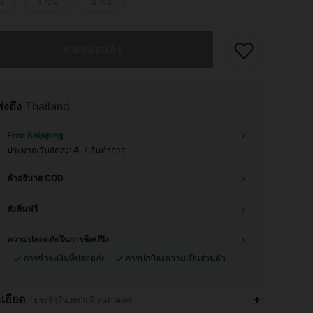
้น
1 ชิ้น
5 ชิ้น
ผลิตภัณฑ์นี้ขายหมดแล้ว
ขายหมดแล้ว
ส่งถึง
Thailand
Free Shipping
ประมาณวันจัดส่ง:
4-7 วันทำการ
คำอธิบาย COD
ส่งคืนฟรี
ความปลอดภัยในการช้อปปิ้ง
การชำระเงินที่ปลอดภัย
การปกป้องความเป็นส่วนตัว
4.62
239
578
เอียด
ประจำวัน,หลากสี,สแตนเลส