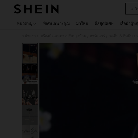
กระโ
Use up 
หมวดหมู่
พิเศษเฉพาะคุณ
มาใหม่
ดีลสุดพิเศษ
เสื้อผ้าผู้ห
หน้าแรก
เครื่องมือและการปรับปรุงบ้าน
ฮาร์ดแวร์
วงเล็บ & ที่หนีบ
/
/
/
/