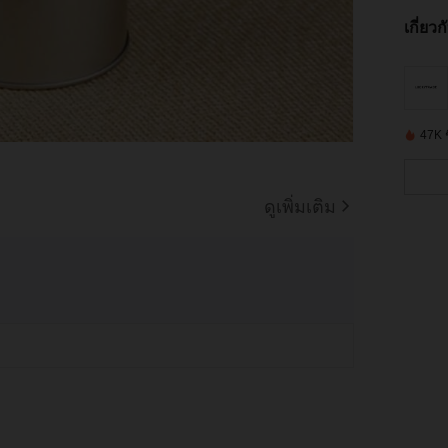
เกี่ยว
47K ชิ
ดูเพิ่มเติม