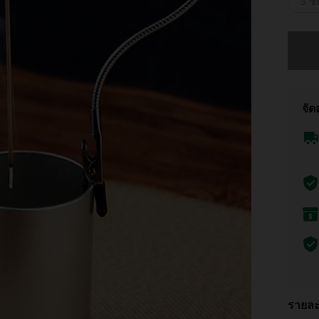
3 ชิ
ขออภัย 
จัด
รายละ