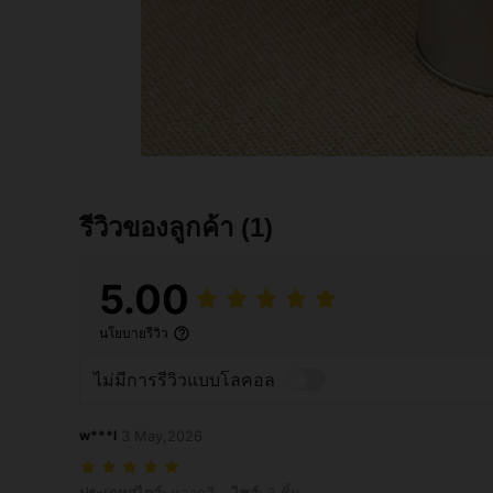
รีวิวของลูกค้า
(1)
5.00
นโยบายรีวิว
ไม่มีการรีวิวแบบโลคอล
w***l
3 May,2026
ประเภทสไตล์: หลากสี, ไซส์: 3 ชิ้น
ประเภทสไตล์:
หลากสี
ไซส์:
3 ชิ้น