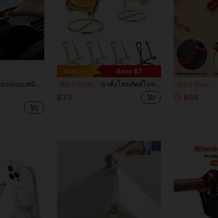
Save ฿7
์แบบมัลติฟังก์ชั่น, แท่นวางโทรศัพท์บนแดชบอร์ด
ขาตั้งโทรศัพท์โลหะลวดเหล็ก, ขาตั้งโทรศัพท์/แท็บเล็ตตั้งโต๊ะเหล็กมินิมอล, ขาตั้งโทรศัพท์/แท็บเล็ตโลหะสร้างสรรค์ ของตกแต่งบ้าน
3/2/1
-9%
2 วันสุดท้าย
-2%
2 วันสุดท้าย
฿72
฿58