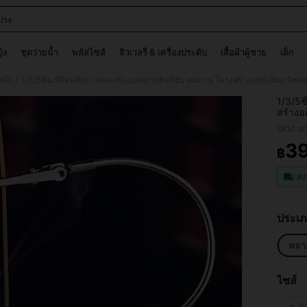
ปรง
and down arrow keys to navigate search การค้นหาล่าสุด and ค้นหา. Press Enter to
ญิง
ชุดว่ายน้ำ
พลัสไซส์
จิวเวลรี่ & เครื่องประดับ
เสื้อผ้าผู้ชาย
เด็ก
หนีบ
/
1/3/5ช
สร้างอล
เหมาะส
SKU: s
บ้าน แ
ไฟ เห
3
฿
PR
ส่ง
ประเภ
หลา
ไซส์