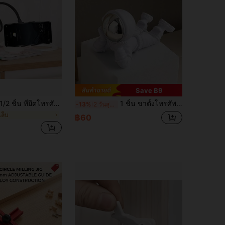
Save ฿9
/2 ชิ้น ที่ยึดโทรศัพท์แบบสากล แขนยืดหยุ่น ปรับได้ คลิปยึดโทรศัพท์ สำหรับบ้าน ข้างเตียง โต๊ะตั้งโต๊ะ ที่วางโทรศัพท์อัจฉริยะ
1 ชิ้น ขาตั้งโทรศัพท์อวกาศหรูหรา, ชิ้นตกแต่งขนาดเล็ก, อุปกรณ์สำหรับดูรายการ, บนโต๊ะทำงาน, ถ่ายทอดสด, พนักพิงสำหรับคนที่นั่งงอ
-13%
2 วันสุดท้าย
เล็บ
฿60