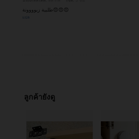
طلبية زبوووونة😍😍😍
แปล
ลูกค้ายังดู