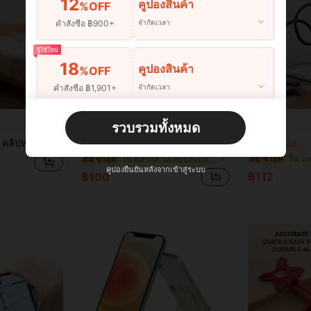
12
คูปองสินค้า
%OFF
คำสั่งซื้อ ฿900+
จำกัดเวลา
ผู้ใช้ใหม่
18
คูปองสินค้า
%OFF
คำสั่งซื้อ ฿1,901+
จำกัดเวลา
ผู้ใช้ใหม่
Save ฿69
รวบรวมทั้งหมด
22
คูปองสินค้า
%OFF
งเจาะ, คลิปเก็บหมวกแบบกาว, ความยาวขยายได้ 60 ซม., เหมาะสำหรับเก็บผ้าเช็ดตัว, กุญแจ, ตะขอแขวนในครัวและห้องน้ำ
2 ชิ้น ฉากรับชั้นแบบพับได้สแตนเลสสตีล สปริงเคลื่อนย้ายได้ ประหยัดพื้นที่ DIY ติดผนัง ฉากรับชั้นสามเหลี่ยมสำหรับโต๊ะและม้านั่ง พร้อมสกรู
1
-41%
-13%
2 วันสุดท้าย
คำสั่งซื้อ ฿2,534+
จำกัดเวลา
ใน วง
#6 ขายดี
ใน หลากสี วงเล็บและแคลมป์
#4 ขายดี
คูปองยืนยันหลังจากเข้าสู่ระบบ
฿112
฿100