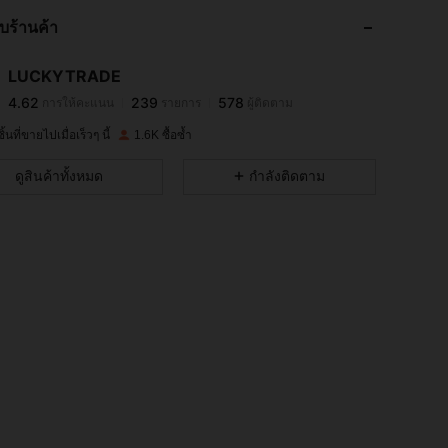
4.62
239
578
กับร้านค้า
4.62
239
578
4.62
239
578
LUCKYTRADE
4.62
239
578
การให้คะแนน
รายการ
ผู้ติดตาม
r***0
ตาม
1 วันที่ผ่านมา
4.62
239
578
้นที่ขายไปเมื่อเร็วๆ นี้
1.6K ซื้อซ้ำ
4.62
239
578
ดูสินค้าทั้งหมด
กำลังติดตาม
4.62
239
578
4.62
239
578
4.62
239
578