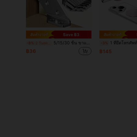
Save ฿3
5/15/30 ชิ้น ขาแข็งแรงมาก 304 ขอบ์เกลียวสแตนเลส มุม 90 องศาตัวต่อมุม ขาแขวน เหมาะสำหรับตู้และเฟอร์นิเจอร์ อุปกรณ์อุตสาหกรรม
1 ที่ยึดโทรศัพท์แบบแม่เหล็กดูดพร้อมกระจกในตัว; ขาตั้งกระจกแต่งหน้าแบบ MagSafe-Compatible 
-8%
2 วันสุดท้าย
-3%
฿36
฿145