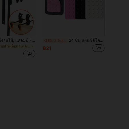
2/5 ชิ้น แคลมป์งานไม้, แคลมป์ F ปลดเร็วพร้อมมือจับแบบแรตเช็ตที่ใช้งานง่าย แคลมป์งานไม้ขนาด 4/6/8/10/12 นิ้ว ชุดแคลมป์คลิป ปลดเร็วแบบแรตเช็ต เครื่องมือช่างไม้ DIY แคลมป์งานไม้พลาสติกทนทาน, ของขวัญวันพ่อ
24 ชิ้น แผ่นซิลิโคนสองด้านที่สามารถใช้ซ้ำได้ เหมาะสำหรับแผงหน้าปัดรถยนต์, อุปกรณ์การเดินทาง, ของขวัญตกแต่งบ้านสำหรับผู้หญิง, เคสโทรศัพท์, ฝาครอบป้องกัน, ที่วางโทรศัพท์, โทรศัพท์, อุปกรณ์ในบ้าน, อุปกรณ์ในห้องน้ำ, อุปกรณ์ในห้อง และของขวัญคริสต์มาส
-28%
2 วันสุดท้าย
ใน หลากสี วงเล็บและแคลมป์
฿21