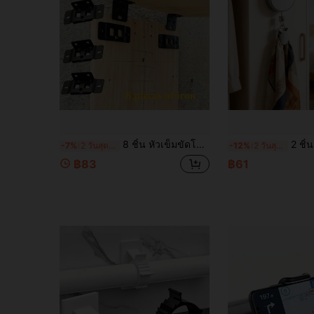
8 ชิ้น หัวเข็มขัดโลหะยึด 2-In-1 คลิป, ตัวเชื่อมต่อชั้นวางรูปตัว L 90 องศา, ฮาร์ดแวร์ขายึดหนา, เหมาะสำหรับการติดตั้งเฟอร์นิเจอร์, ประกอบง่ายโดยไม่ต้องใช้เครื่องมือที่ซับซ้อน
2 ชิ้น คลิปหมวกดึงง่ายแบบยืดหดได้, คลิปโลหะไม่ต้อ
-7%
2 วันสุดท้าย
-12%
2 วันสุดท้าย
฿83
฿61