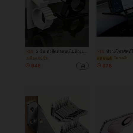
5 ชิ้น ตัวยึดท่อแบบไม่ต้องเจาะ, คลิปจัดระเบียบสายยางและสายไฟแบบยืดหยุ่น, ฐานยึดสายไฟแบบปรับได้, ตัวยึดสายไฟแบบเสียบสองส่วน
ที่วางโทรศัพท์ในรถแบบหนีบ 1 ชิ้น, ที่วางโทรศัพท์ในรถยนต
-2%
-1%
เหลือแค่8ชิ้น
ใน วงเล็บ
#9 ขายดี
฿48
฿78