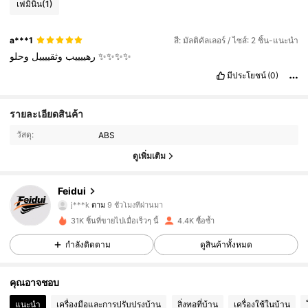
เฟมินิน
(1)
a***1
สี: มัลติคัลเลอร์ / ไซส์: 2 ชิ้น-แนะนำ
وثقييييل
رهييييب
وحلو
✨✨✨✨
มีประโยชน์
(0)
2.6K ผู้ติดตาม
4.71
รายละเอียดสินค้า
วัสดุ:
ABS
2.6K ผู้ติดตาม
4.71
ดูเพิ่มเติม
2.6K ผู้ติดตาม
4.71
Feidui
j***k
ตาม
9 ชั่วโมงที่ผ่านมา
2.6K ผู้ติดตาม
4.71
31K ชิ้นที่ขายไปเมื่อเร็วๆ นี้
4.4K ซื้อซ้ำ
2.6K ผู้ติดตาม
4.71
กำลังติดตาม
ดูสินค้าทั้งหมด
2.6K ผู้ติดตาม
4.71
คุณอาจชอบ
แนะนำ
เครื่องมือและการปรับปรุงบ้าน
สิ่งทอที่บ้าน
เครื่องใช้ในบ้าน