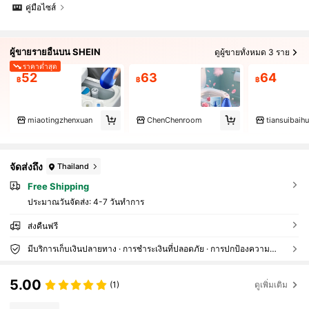
คู่มือไซส์
ผู้ขายรายอื่นบน SHEIN
ดูผู้ขายทั้งหมด 3 ราย
ราคาต่ำสุด
52
63
64
฿
฿
฿
miaotingzhenxuan
ChenChenroom
tiansuibaih
จัดส่งถึง
Thailand
Free Shipping
ประมาณวันจัดส่ง:
4-7 วันทำการ
ส่งคืนฟรี
มีบริการเก็บเงินปลายทาง · การชำระเงินที่ปลอดภัย · การปกป้องความเป็นส่วนตัว
5.00
(1)
ดูเพิ่มเติม