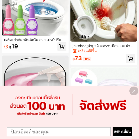
เครื่องกำจัดกลิ่นชักโครก, สเปรย์ปรับอา
กาศ, สเปรย์ปรับอากาศในห้องน้ำ, สเปร
19
jakehoe น้ำยาล้างคราบปัสสาวะ น้ำยา
฿
ย์ปรับอากาศในชักโครก, สเปรย์ดับกลิ่น
ล้างห้องน้ำ น้ำยาล้างโถส้วม ทำความส
เหลือแค่8ชิ้น
ห้องน้ำชนิดเข้มข้นเพียงหยดเดียว, น้ำมั
ะอาดคราบสกปรกบนพื้นผิวโถส้วมได้อ
นหอมระเหยอโรมาเธอราพีชนิดเข้มข้นเ
73
ย่างรวดเร็ว ขจัดกลิ่นและกลิ่นไม่พึงประ
฿
-8%
พียงหยดเดียว สามารถดับกลิ่นได้อย่างร
สงค์ ผลลัพธ์ดีขึ้นเมื่อใช้ร่วมกับแปรงขัด
วดเร็ว, กำจัดกลิ่นไม่พึงประสงค์, ฟอกอ
โถส้วม เหมาะสำหรับพื้นผิวโถส้วมเซรา
ากาศ, และให้กลิ่นหอมยาวนาน สเปรย์
มิกและโถปัสสาวะ การบำรุงรักษาประ
ปรับอากาศ, สเปรย์ปรับอากาศในชักโค
จำวันสำหรับห้องน้ำที่บ้าน นำอากาศส
รก, ดับกลิ่นและกำจัดกลิ่นไม่พึงประสงค์
ดชื่นมาสู่พื้นที่ห้องน้ำ
ได้อย่างรวดเร็ว, ฟื้นฟูอากาศให้สดชื่น
ลงทะเบียน