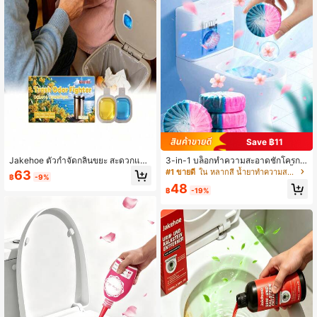
ละกำจัดกลิ่นได้อย่างรวดเร็วเพื่อทำให้อ
ากาศสดชื่น
Save ฿11
Jakehoe ตัวกำจัดกลิ่นขยะ สะดวกและ
3-in-1 บล็อกทำความสะอาดชักโครก,
อ่อนโยนสำหรับถังขยะ ภายในรถ ห้อง
สะดวกสำหรับทำความสะอาดห้องน้ำใ
#1 ขายดี
ใน หลากสี น้ำยาทำความสะอาดห้องน้ำและห้องน้ำ
63
฿
-9%
น้ำ และห้องส้วม น้ำหอมปรับอากาศกลิ่
นบ้าน, ขจัดสิ่งสกปรกและกลิ่นไม่พึงประ
48
นสดชื่น
สงค์. ของขวัญที่ยอดเยี่ยมสำหรับครอบ
฿
-19%
ครัวและเพื่อนฝูง, เหมาะอย่างยิ่งสำหรับ
วันหยุด (จัดส่งแบบสุ่มทั้งรุ่นเก่าและให
ม่).