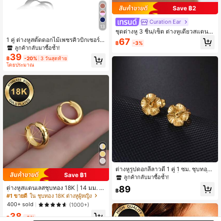
Save ฿2
Curation Ear
13
ชุดต่างหู 3 ชิ้น/เซ็ต ต่างหูเดี่ยวสแตนเล
สประดับเซอร์โคเนียลายดอกไม้ สไตล์ผู้
1 คู่ ต่างหูสตั๊ดดอกไม้เพชรคิวบิกเซอร์โ
67
฿
-3%
หญิง ชุบทอง 18K ไฮโปอัลเลอร์เจนิก ต่า
คเนียสไตล์มินิมอล, เหมาะสำหรับผู้หญิ
ลูกค้ากลับมาซื้อซ้ำ!
งหูห่วงกระดูกหู ต่างหูสตั๊ด เครื่องประดั
ง, ใช้ได้สำหรับงานแต่งงาน, งานหมั้น,
39
฿
-20%
3 วันสุดท้าย
บเจาะหู เหมาะสำหรับใส่ประจำวัน
วันครบรอบ, ปาร์ตี้, วันวาเลนไทน์ และโ
โดยประมาณ
อกาสอื่นๆ
ต่างหูรูปดอกลีลาวดี 1 คู่ 1 ซม. ชุบทอง เ
Save ฿1
หมาะสำหรับผู้หญิงและเด็กผู้หญิง เครื่อ
ลูกค้ากลับมาซื้อซ้ำ!
งประดับยอดนิยมในฮาวาย กวม เปอร์โ
89
ต่างหูสแตนเลสชุบทอง 18K | 14 มม. เค
ตริโก และเกาะอื่นๆ
฿
รื่องประดับยูนิเซ็กซ์ เหมาะสำหรับใช้ปร
#1 ขายดี
ใน ชุบทอง 18K ต่างหูผู้หญิง
ะจำวัน วันหยุด วันพักผ่อน งานปาร์ตี้
400+ sold
(1000+)
สำหรับเธอ
38
฿
-3%