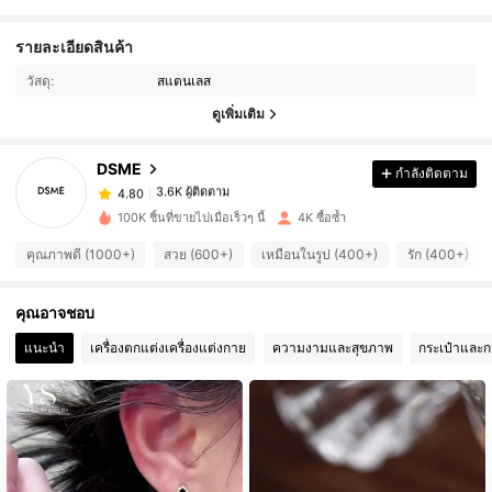
รายละเอียดสินค้า
3.6K ผู้ติดตาม
4.80
วัสดุ:
สแตนเลส
ดูเพิ่มเติม
3.6K ผู้ติดตาม
4.80
DSME
กำลังติดตาม
3.6K ผู้ติดตาม
4.80
100K ชิ้นที่ขายไปเมื่อเร็วๆ นี้
4K ซื้อซ้ำ
คุณภาพดี (1000+)
สวย (600+)
เหมือนในรูป (400+)
รัก (400+)
3.6K ผู้ติดตาม
4.80
คุณอาจชอบ
3.6K ผู้ติดตาม
4.80
แนะนำ
เครื่องตกแต่งเครื่องแต่งกาย
ความงามและสุขภาพ
กระเป๋าและก
3.6K ผู้ติดตาม
4.80
3.6K ผู้ติดตาม
4.80