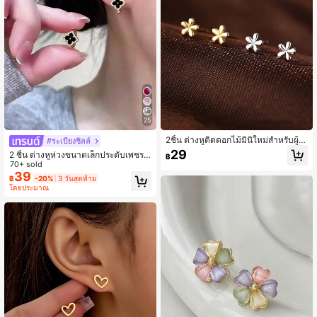
3.6K ผู้ติดตาม
4.80
3.6K ผู้ติดตาม
4.80
3.6K ผู้ติดตาม
4.80
25
2ชิ้น ต่างหูติดดอกไม้มินิใหม่สำหรับผู้ห
#ระเบียงชิลล์
ญิง สวมใส่ประจำวัน วาเลนไทน์, แม่, วั
29
2 ชิ้น ต่างหูห่วงขนาดเล็กประดับเพชร
฿
3.6K ผู้ติดตาม
4.80
นแม่ ของขวัญ
CZ ลายดอกไม้คลาสสิก เหมาะสำหรับใ
70+ sold
ส่ไปมหาวิทยาลัยและใช้ในชีวิตประจำวั
39
฿
-20%
3 วันสุดท้าย
น ต่างหูสตั๊ดขนาดเล็ก ของขวัญที่ดีสำห
โดยประมาณ
รับแฟนสาวในวันวาเลนไทน์หรือวันเกิด