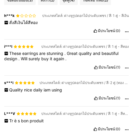
ซื้อต่อแน่นอน
(3)
ส่งเร็ว
(2)
ชุดคู่
(4)
ไซส์เหมาะสม
(2)
h***k
ประเภทสไตล์: ต่างหูรูปดอกไม้ประดับเพชร / สี: 1 คู่ - สีเงิน
สั่งสีเงินได้สีทอง
มีประโยชน์
(0)
i***l
ประเภทสไตล์: ต่างหูรูปดอกไม้ประดับเพชร / สี: 1 คู่ - สีทอง
These
earrings
are
stunning
.
Great
quality
and
beautiful
design
.
Will
surely
buy
it
again
.
มีประโยชน์
(1)
s***i
ประเภทสไตล์: ต่างหูรูปดอกไม้ประดับเพชร / สี: 2 คู่ (ทอง + เงิน)
Quality
nice
daily
iam
using
มีประโยชน์
(1)
L***V
ประเภทสไตล์: ต่างหูรูปดอกไม้ประดับเพชร / สี: 1 คู่ - สีทอง
Tr
è
s
bon
produit
มีประโยชน์
(0)