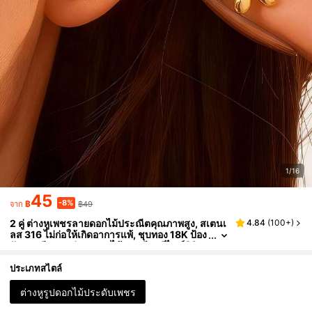
1/16
45
-8%
฿
฿49
จาก
2 คู่ ต่างหูเพชรลายดอกไม้ประณีตคุณภาพสูง, สเตนเ
4.84
(
100+
)
ลส 316 ไม่ก่อให้เกิดอาการแพ้, ชุบทอง 18K ป้อง
กันการซีดจาง ต่างหูดอกไม้ประณีต, ดีไซน์มินิม
อลเฉพาะกลุ่ม, สง่างามและหลากหลาย, เหมาะสำหรั
บสวมใส่ในชีวิตประจำวันหรืองานปาร์ตี้, เครื่องประ
ประเภทสไตล์
ดับสำหรับเจ้าสาวและเพื่อนเจ้าสาว, เครื่องประดับส
ำหรับผู้หญิง, ของขวัญสุดประณีตสำหรับวันครบรอ
ต่างหูรูปดอกไม้ประดับเพชร
บของผู้หญิง