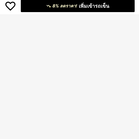
เพิ่มเข้ารถเข็น
8% ลดราคา!
ต่างหูโค้งลูกปัดสีทองสเตนเลส 316, สไ
ตล์มินิมอลเฉพาะกลุ่ม, ใช้งานได้หลากห
34
฿
-13%
ลายสำหรับชายหาด, การเดินทาง, การ
24
สวมใส่ในชีวิตประจำวัน, ต่างหูดีไซน์ละ
เอียดอ่อนสำหรับผู้หญิง
Curation Ear
3 ชิ้น/ชุด ต่างหูสตั๊ดชุบทอง 18K สีฟ้าอ่
อน ซีร์โคเนีย ผีเสื้อ & ดอกไม้, ต่างหูสแ
77
฿
-3%
ตนเลส 12 ราศี, เครื่องประดับเจาะกระดู
กอ่อนไม่ก่อให้เกิดการแพ้, วันวาเลนไท
น์, แม่, ของขวัญวันแม่